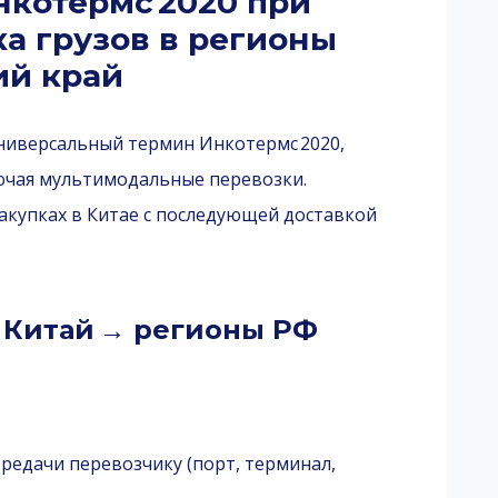
нкотермс 2020 при
ка грузов в регионы
ий край
иверсальный термин Инкотермс 2020,
ючая мультимодальные перевозки.
акупках в Китае с последующей доставкой
е Китай → регионы РФ
ередачи перевозчику (порт, терминал,