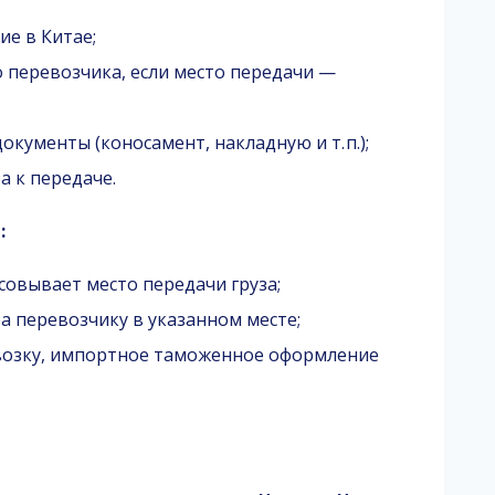
е в Китае;
о перевозчика, если место передачи —
ументы (коносамент, накладную и т. п.);
а к передаче.
:
совывает место передачи груза;
а перевозчику в указанном месте;
возку, импортное таможенное оформление