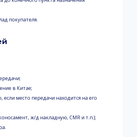
а до конечного пункта назначения
лад покупателя.
ей
ередачи;
ние в Китае;
, если место передачи находится на его
носамент, ж/д накладную, CMR и т. п.);
ра.