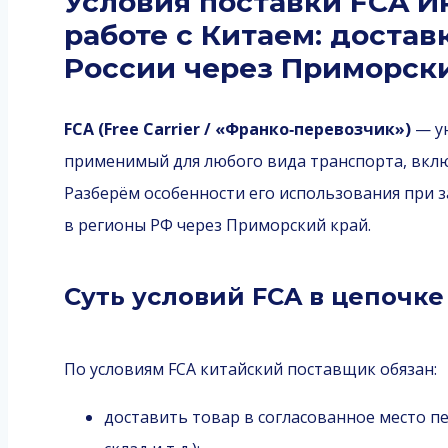
Условия поставки FCA И
работе с Китаем: достав
России через Приморск
FCA (Free Carrier / «Франко‑перевозчик»)
— ун
применимый для любого вида транспорта, вкл
Разберём особенности его использования при з
в регионы РФ через Приморский край.
Суть условий FCA в цепочк
По условиям FCA китайский поставщик обязан:
доставить товар в согласованное место п