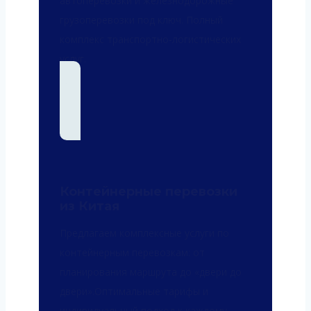
автоперевозки и железнодорожные
грузоперевозки под ключ. Полный
комплекс транспортно‑логистических
услуг.
Контейнерные перевозки
из Китая
Предлагаем комплексные услуги по
контейнерным перевозкам: от
планирования маршрута до «двери до
двери».Оптимальные тарифы и
индивидуальный подход к каждому