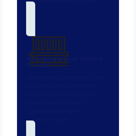
логистические решения под ключ.
ЖД перевозки из Китая в
Россию
Эффективная ЖД‑логистика из Китая —
быстрая доставка с экономичной
стоимостью услуг через крупные
транспортные хабы, полное
сопровождение и гарантия
сохранности грузов.