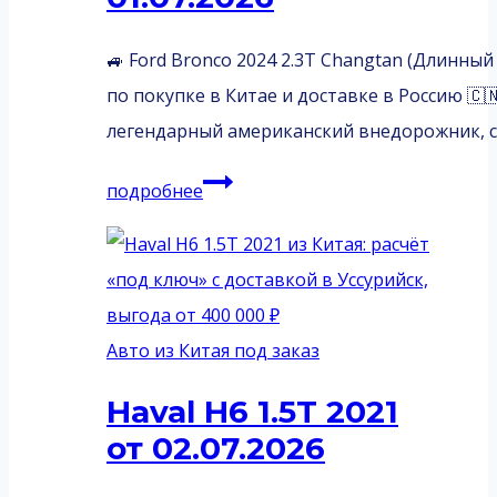
🚙 Ford Bronco 2024 2.3T Changtan (Длинны
по покупке в Китае и доставке в Россию 🇨🇳➡
легендарный американский внедорожник, 
Ford
подробнее
Bronco
2.3T
Changtan
2024
Авто из Китая под заказ
от
01.07.2026
Haval H6 1.5T 2021
от 02.07.2026