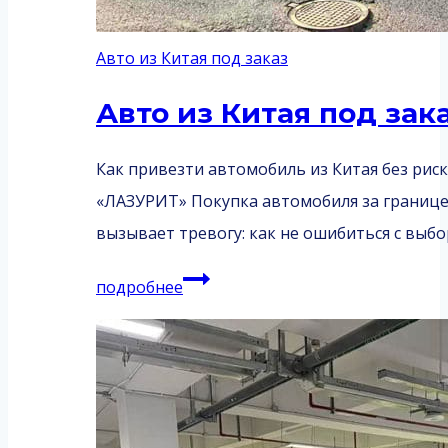
Авто из Китая под заказ
Авто из Китая под зак
Как привезти автомобиль из Китая без рис
«ЛАЗУРИТ» Покупка автомобиля за границей
вызывает тревогу: как не ошибиться с выб
Авто
подробнее
из
Китая
под
заказ