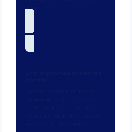
клиенту.
Автоперевозки из Китая в
Россию
Доставка грузов из Китая в Россию
автомобильным транспортом через
пгт. Пограничный и пгт. Краскино,
берём объёмные партии (90–150 м³)
весом до 22 т — комплексные