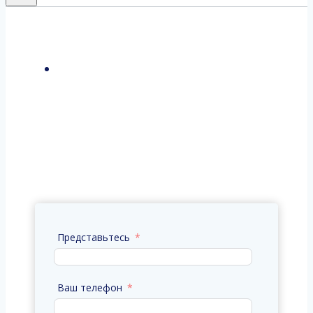
Контейнерные и сборные перевозки
из Китая с таможенным
оформлением: морем через порты
Владивостока и Восточный
(Находка), сушей через
Пограничный и Краскино
Представьтесь
Ваш телефон