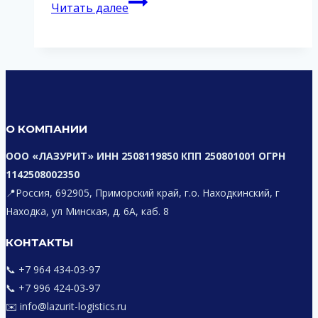
HTS
Читать далее
и
HS
коды
/
код
О КОМПАНИИ
ТН
ООО «ЛАЗУРИТ» ИНН 2508119850 КПП 250801001 ОГРН
ВЭД
1142508002350
📍Россия, 692905, Приморский край, г.о. Находкинский, г
Находка, ул Минская, д. 6А, каб. 8
КОНТАКТЫ
📞 +7 964 434‑03‑97
📞 +7 996 424‑03‑97
✉️ info@lazurit-logistics.ru