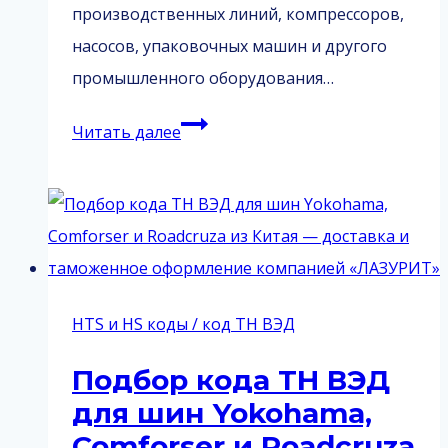
производственных линий, компрессоров,
насосов, упаковочных машин и другого
промышленного оборудования…
Подбор
Читать далее
кода
ТН
ВЭД
для
промышленного
оборудования
HTS и HS коды / код ТН ВЭД
из
Подбор кода ТН ВЭД
Китая:
для шин Yokohama,
документы,
Comforser и Roadcruza
пошлины