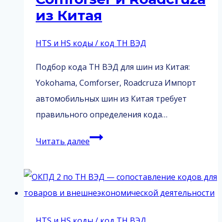
из Китая
и
таможенное
HTS и HS коды / код ТН ВЭД
оформление
Подбор кода ТН ВЭД для шин из Китая:
Yokohama, Comforser, Roadcruza Импорт
автомобильных шин из Китая требует
правильного определения кода…
Подбор
Читать далее
кода
ТН
ВЭД
для
шин
HTS и HS коды / код ТН ВЭД