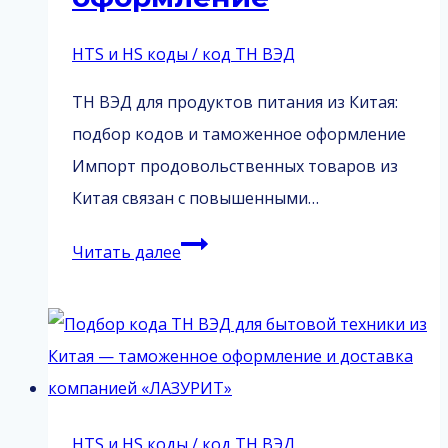
HTS и HS коды / код ТН ВЭД
ТН ВЭД для продуктов питания из Китая:
подбор кодов и таможенное оформление
Импорт продовольственных товаров из
Китая связан с повышенными…
ТН
Читать далее
ВЭД
для
продуктов
питания
из
Китая:
HTS и HS коды / код ТН ВЭД