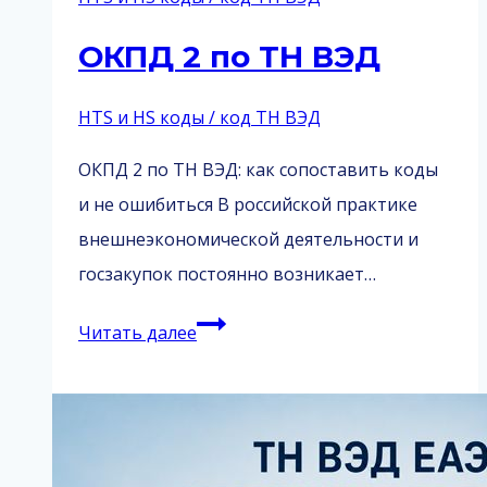
Yokohama,
ОКПД 2 по ТН ВЭД
Comforser
и
HTS и HS коды / код ТН ВЭД
Roadcruza
из
ОКПД 2 по ТН ВЭД: как сопоставить коды
Китая
и не ошибиться В российской практике
внешнеэкономической деятельности и
госзакупок постоянно возникает…
ОКПД
Читать далее
2
по
ТН
ВЭД