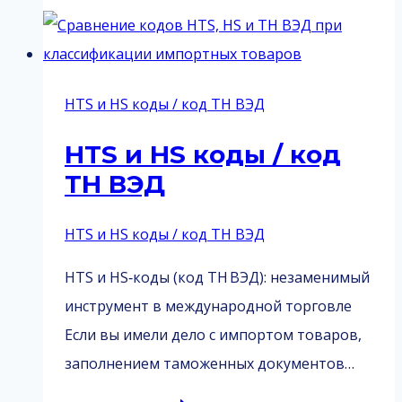
код
ТН
ВЭД
HTS и HS коды / код ТН ВЭД
HTS и HS коды / код
ТН ВЭД
HTS и HS коды / код ТН ВЭД
HTS и HS‑коды (код ТН ВЭД): незаменимый
инструмент в международной торговле
Если вы имели дело с импортом товаров,
заполнением таможенных документов…