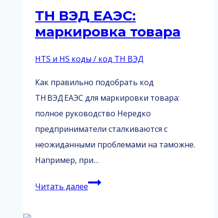
ТН ВЭД ЕАЭС:
маркировка товара
HTS и HS коды / код ТН ВЭД
Как правильно подобрать код
ТН ВЭД ЕАЭС для маркировки товара:
полное руководство Нередко
предприниматели сталкиваются с
неожиданными проблемами на таможне.
Например, при…
ТН
Читать далее
ВЭД
ЕАЭС: