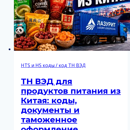
HTS и HS коды / код ТН ВЭД
ТН ВЭД для
продуктов питания из
Китая: коды,
документы и
таможенное
оформление