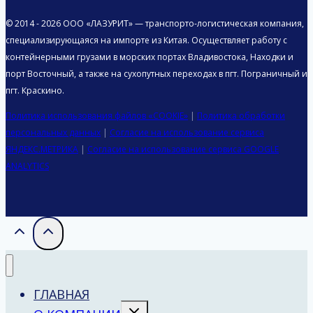
© 2014 - 2026 ООО «ЛАЗУРИТ» — транспорто-логистическая компания,
специализирующаяся на импорте из Китая. Осуществляет работу с
контейнерными грузами в морских портах Владивостока, Находки и
порт Восточный, а также на сухопутных переходах в пгт. Пограничный и
пгт. Краскино.
Политика использования файлов «COOKIE»
|
Политика обработки
персональных данных
|
Согласие на использование сервиса
ЯНДЕКС.МЕТРИКА
|
Согласие на использование сервиса GOOGLE
ANALYTICS
ГЛАВНАЯ
Переключить