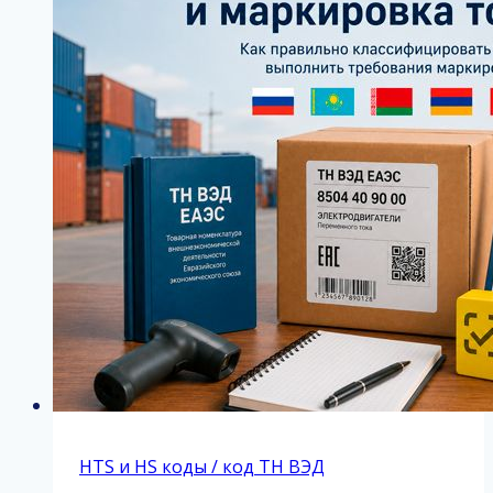
HTS и HS коды / код ТН ВЭД