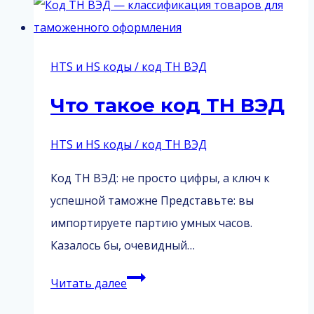
маркировка
товара
HTS и HS коды / код ТН ВЭД
Что такое код ТН ВЭД
HTS и HS коды / код ТН ВЭД
Код ТН ВЭД: не просто цифры, а ключ к
успешной таможне Представьте: вы
импортируете партию умных часов.
Казалось бы, очевидный…
Что
Читать далее
такое