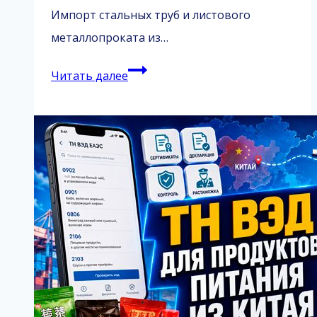
Импорт стальных труб и листового
металлопроката из…
ТН
Читать далее
ВЭД
для
труб
и
листов
из
Китая