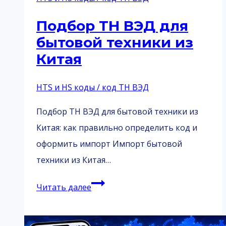
коды,
Подбор ТН ВЭД для
документы
бытовой техники из
и
Китая
таможенное
оформление
HTS и HS коды / код ТН ВЭД
Подбор ТН ВЭД для бытовой техники из
Китая: как правильно определить код и
оформить импорт Импорт бытовой
техники из Китая…
Подбор
Читать далее
ТН
ВЭД