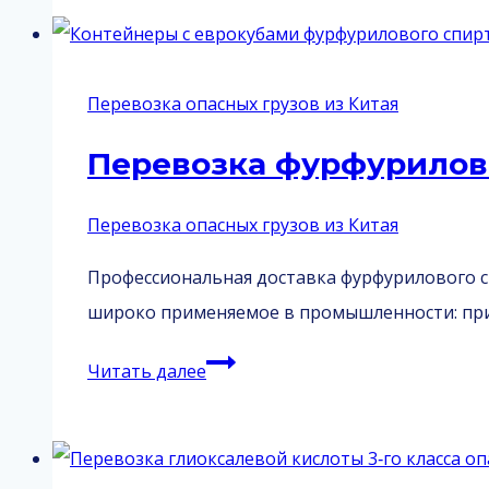
ионных
аккумуляторов
из
Перевозка опасных грузов из Китая
Китая
Перевозка фурфурилово
Перевозка опасных грузов из Китая
Профессиональная доставка фурфурилового сп
широко применяемое в промышленности: пр
Перевозка
Читать далее
фурфурилового
спирта
из