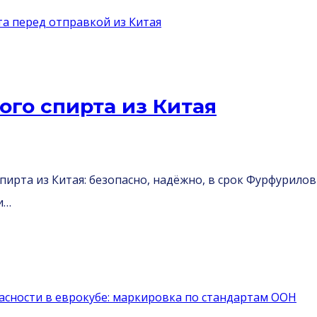
го спирта из Китая
ирта из Китая: безопасно, надёжно, в срок Фурфурило
и…