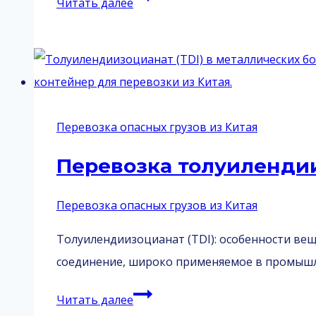
Читать далее
пусковых
устройств
из
Китая
Перевозка опасных грузов из Китая
Перевозка толуилендии
Перевозка опасных грузов из Китая
Толуилендиизоцианат (TDI): особенности ве
соединение, широко применяемое в промышл
Перевозка
Читать далее