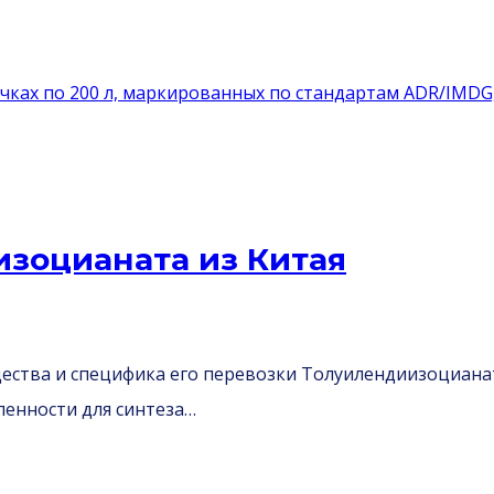
зоцианата из Китая
щества и специфика его перевозки Толуилендиизоциана
енности для синтеза…