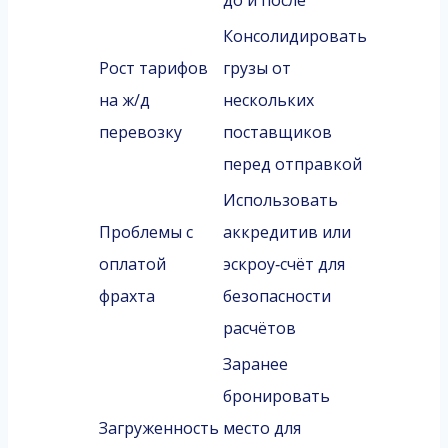
до и после
Консолидировать
Рост тарифов
грузы от
на ж/д
нескольких
перевозку
поставщиков
перед отправкой
Использовать
Проблемы с
аккредитив или
оплатой
эскроу‑счёт для
фрахта
безопасности
расчётов
Заранее
бронировать
Загруженность
место для