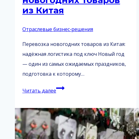
новогодних товаров
из Китая
Отраслевые бизнес‑решения
Перевозка новогодних товаров из Китая:
надёжная логистика под ключ Новый год
— один из самых ожидаемых праздников,
подготовка к которому…
Перевозка
Читать далее
новогодних
товаров
из
Китая