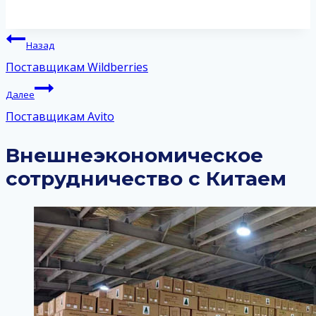
Навигация
Назад
по
Поставщикам Wildberries
записям
Далее
Поставщикам Avito
Внешнеэкономическое
сотрудничество с Китаем