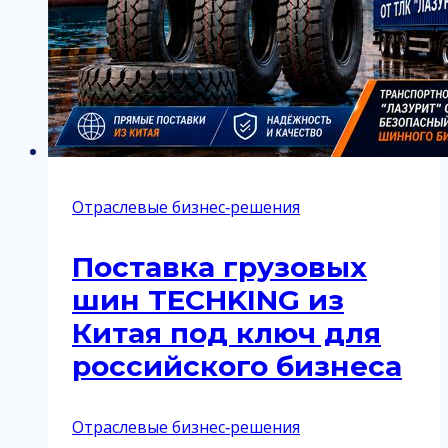
Отраслевые бизнес‑решения
Поставка грузовых
шин TECHKING из
Китая под ключ для
российского бизнеса
Отраслевые бизнес‑решения