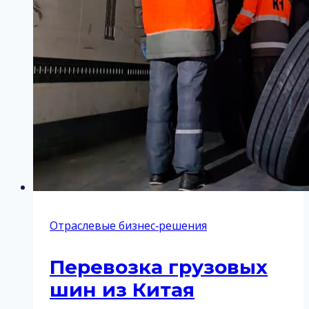
для
российского
бизнеса
Отраслевые бизнес‑решения
Перевозка грузовых
шин из Китая