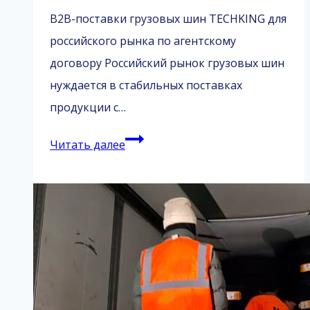
B2B-поставки грузовых шин TECHKING для
российского рынка по агентскому
договору Российский рынок грузовых шин
нуждается в стабильных поставках
продукции с…
Поставка
Читать далее
грузовых
шин
TECHKING
из
Китая
под
ключ