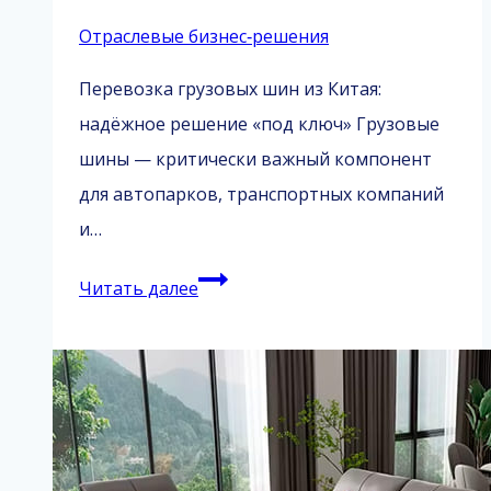
Отраслевые бизнес‑решения
Перевозка грузовых шин из Китая:
надёжное решение «под ключ» Грузовые
шины — критически важный компонент
для автопарков, транспортных компаний
и…
Перевозка
Читать далее
грузовых
шин
из
Китая