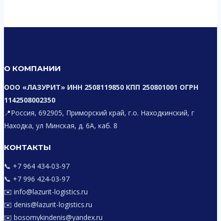
О КОМПАНИИ
ООО «ЛАЗУРИТ» ИНН 2508119850 КПП 250801001 ОГРН
1142508002350
📍Россия, 692905, Приморский край, г.о. Находкинский, г
Находка, ул Минская, д. 6А, каб. 8
КОНТАКТЫ
📞 +7 964 434‑03‑97
📞 +7 996 424‑03‑97
✉️ info@lazurit-logistics.ru
✉️ denis@lazurit-logistics.ru
✉️ bosomykindenis@yandex.ru