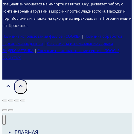
специализирующаяся на импорте из Китая. Осуществляет работу с
контейнерными грузами в морских портах Владивостока, Находки и
порт Восточный, а также на сухопутных переходах в пгт. Пограничный и
пгт. Краскино.
Политика использования файлов «COOKIE»
|
Политика обработки
персональных данных
|
Согласие на использование сервиса
ЯНДЕКС.МЕТРИКА
|
Согласие на использование сервиса GOOGLE
ANALYTICS
ГЛАВНАЯ