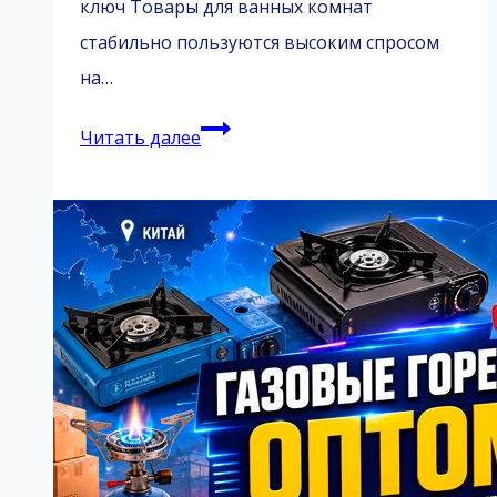
ключ Товары для ванных комнат
стабильно пользуются высоким спросом
на…
Товары
Читать далее
для
ванных
комнат
из
Китая