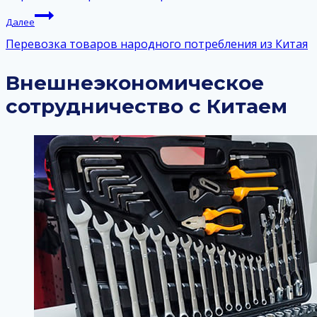
записям
Далее
Перевозка товаров народного потребления из Китая
Внешнеэкономическое
сотрудничество с Китаем