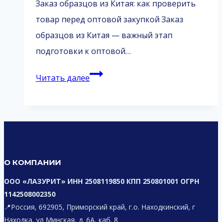
Заказ образцов из Китая: как проверить
товар перед оптовой закупкой Заказ
образцов из Китая — важный этап
подготовки к оптовой…
Заказ
Читать далее
образцов
из
Китая
О КОМПАНИИ
ООО «ЛАЗУРИТ» ИНН 2508119850 КПП 250801001 ОГРН
1142508002350
📍Россия, 692905, Приморский край, г.о. Находкинский, г
Находка, ул Минская, д. 6А, каб. 8