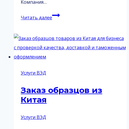
Компания…
Поиск
Читать далее
товара
в
Китае
Услуги ВЭД
Заказ образцов из
Китая
Услуги ВЭД