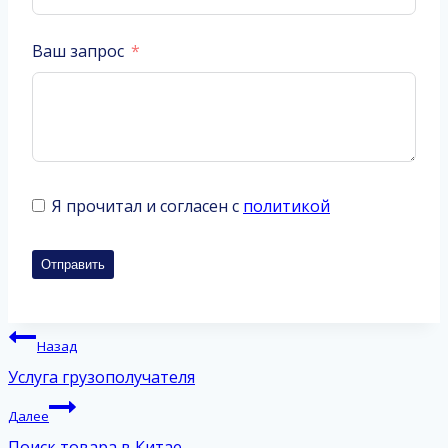
Ваш запрос
Я прочитал и согласен с
политикой
Отправить
Навигация
Назад
по
Услуга грузополучателя
записям
Далее
Поиск товара в Китае