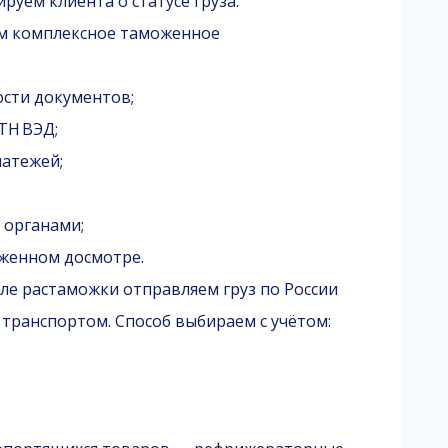
уем клиента о статусе груза.
м комплексное таможенное
сти документов;
ТН ВЭД;
латежей;
 органами;
женном досмотре.
ле растаможки отправляем груз по России
ранспортом. Способ выбираем с учётом: