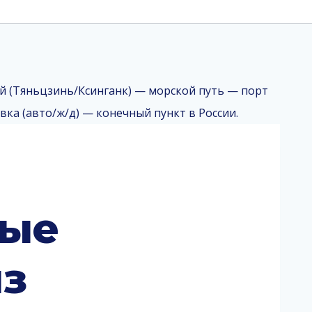
ные
из