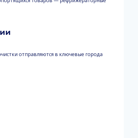
оропортящихся товаров — рефрижераторные
сии
 очистки отправляются в ключевые города